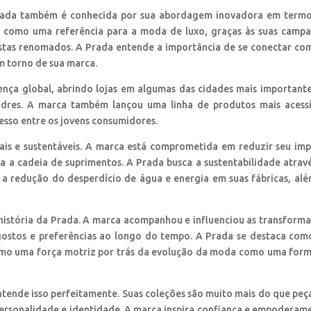
Prada também é conhecida por sua abordagem inovadora em term
u como uma referência para a moda de luxo, graças às suas camp
istas renomados. A Prada entende a importância de se conectar co
em torno de sua marca.
ença global, abrindo lojas em algumas das cidades mais important
dres. A marca também lançou uma linha de produtos mais acessí
sso entre os jovens consumidores.
ais e sustentáveis. A marca está comprometida em reduzir seu im
da a cadeia de suprimentos. A Prada busca a sustentabilidade atrav
s, a redução do desperdício de água e energia em suas fábricas, al
 história da Prada. A marca acompanhou e influenciou as transform
ostos e preferências ao longo do tempo. A Prada se destaca co
como uma força motriz por trás da evolução da moda como uma for
ende isso perfeitamente. Suas coleções são muito mais do que peç
 personalidade e identidade. A marca inspira confiança e empoderam