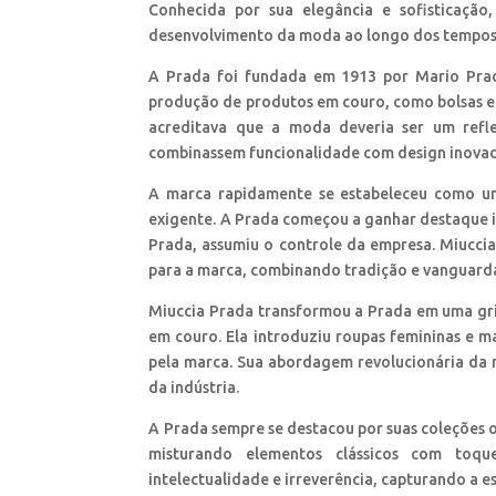
Conhecida por sua elegância e sofisticação,
desenvolvimento da moda ao longo dos tempos
A Prada foi fundada em 1913 por Mario Prada
produção de produtos em couro, como bolsas e 
acreditava que a moda deveria ser um refl
combinassem funcionalidade com design inovado
A marca rapidamente se estabeleceu como um
exigente. A Prada começou a ganhar destaque i
Prada, assumiu o controle da empresa. Miucc
para a marca, combinando tradição e vanguard
Miuccia Prada transformou a Prada em uma gri
em couro. Ela introduziu roupas femininas e m
pela marca. Sua abordagem revolucionária da 
da indústria.
A Prada sempre se destacou por suas coleções 
misturando elementos clássicos com toq
intelectualidade e irreverência, capturando a 