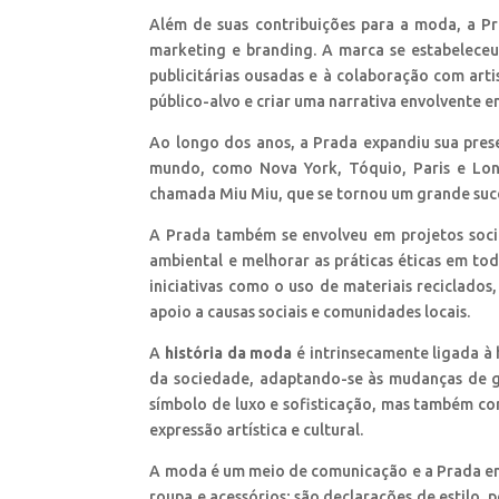
Além de suas contribuições para a moda, a 
marketing e branding. A marca se estabelece
publicitárias ousadas e à colaboração com art
público-alvo e criar uma narrativa envolvente 
Ao longo dos anos, a Prada expandiu sua pres
mundo, como Nova York, Tóquio, Paris e Lon
chamada Miu Miu, que se tornou um grande suce
A Prada também se envolveu em projetos soci
ambiental e melhorar as práticas éticas em to
iniciativas como o uso de materiais reciclado
apoio a causas sociais e comunidades locais.
A
história da moda
é intrinsecamente ligada à
da sociedade, adaptando-se às mudanças de g
símbolo de luxo e sofisticação, mas também 
expressão artística e cultural.
A moda é um meio de comunicação e a Prada ent
roupa e acessórios; são declarações de estilo,