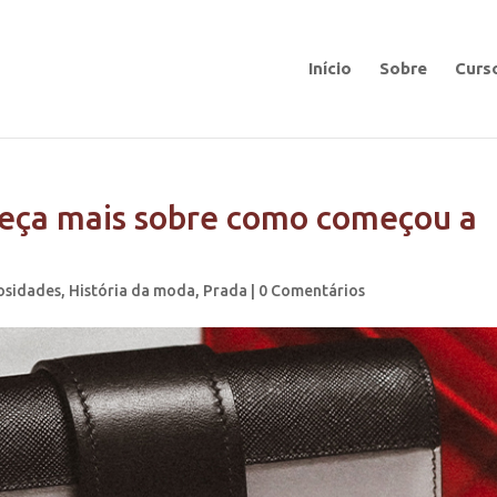
Início
Sobre
Curs
heça mais sobre como começou a
osidades
,
História da moda
,
Prada
|
0 Comentários