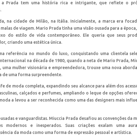
 a Prada tem uma história rica e intrigante, que reflete o pr
.
, na cidade de Milão, na Itália. Inicialmente, a marca era foca
malas de viagem. Mario Prada tinha uma visão ousada para a época,
exo do estilo de vida contemporâneo. Ele queria que seus pro
r, criando uma estética única.
a referência no mundo do luxo, conquistando uma clientela sel
nternacional na década de 1980, quando a neta de Mario Prada, Mi
ia, uma mulher visionária e empreendedora, trouxe uma nova abor
a de uma forma surpreendente.
fe de moda completa, expandindo seu alcance para além dos acess
asculinas, calçados e perfumes, ampliando o leque de opções ofere
moda a levou a ser reconhecida como uma das designers mais influ
ousadas e vanguardistas. Miuccia Prada desafiou as convenções da 
ues modernos e inesperados. Suas criações exalam uma aur
essência da moda como uma forma de expressão pessoal e artística.