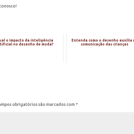
 conosco!
al o impacto da inteligência
Entenda como o desenho auxilia 
tificial no desenho de moda?
comunicação das crianças
ampos obrigatórios são marcados com
*