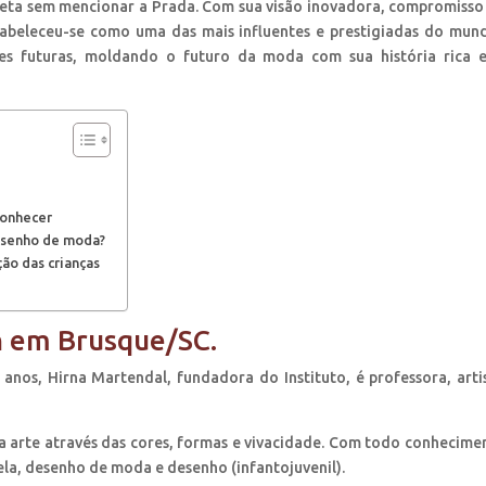
eta sem mencionar a Prada. Com sua visão inovadora, compromiss
tabeleceu-se como uma das mais influentes e prestigiadas do mun
ões futuras, moldando o futuro da moda com sua história rica 
conhecer
desenho de moda?
ão das crianças
gn em Brusque/SC.
nos, Hirna Martendal, fundadora do Instituto, é professora, arti
arte através das cores, formas e vivacidade. Com todo conhecime
ela, desenho de moda e desenho (infantojuvenil).