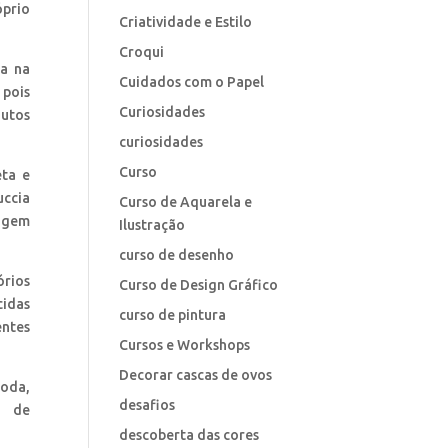
óprio
Criatividade e Estilo
Croqui
da na
Cuidados com o Papel
 pois
Curiosidades
dutos
curiosidades
Curso
eta e
uccia
Curso de Aquarela e
dagem
Ilustração
curso de desenho
órios
Curso de Design Gráfico
cidas
curso de pintura
entes
Cursos e Workshops
Decorar cascas de ovos
moda,
desafios
a de
descoberta das cores