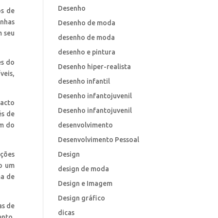
Desenho
os de
anhas
Desenho de moda
m seu
desenho de moda
desenho e pintura
es do
Desenho hiper-realista
veis,
desenho infantil
Desenho infantojuvenil
pacto
Desenho infantojuvenil
és de
ém do
desenvolvimento
Desenvolvimento Pessoal
ações
Design
mo um
design de moda
ma de
Design e Imagem
Design gráfico
as de
dicas
ento,