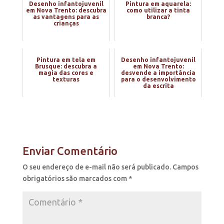
Desenho infantojuvenil
Pintura em aquarela:
em Nova Trento: descubra
como utilizar a tinta
as vantagens para as
branca?
crianças
Pintura em tela em
Desenho infantojuvenil
Brusque: descubra a
em Nova Trento:
magia das cores e
desvende a importância
texturas
para o desenvolvimento
da escrita
Enviar Comentário
O seu endereço de e-mail não será publicado.
Campos
obrigatórios são marcados com
*