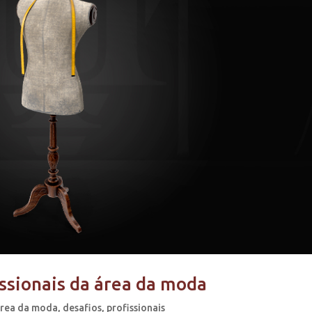
issionais da área da moda
rea da moda
,
desafios
,
profissionais