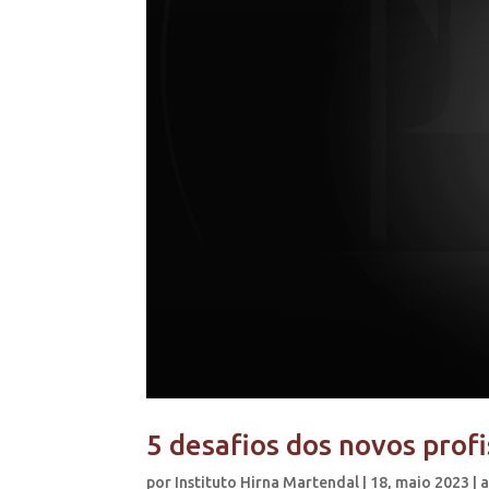
5 desafios dos novos prof
por
Instituto Hirna Martendal
|
18, maio 2023
|
a