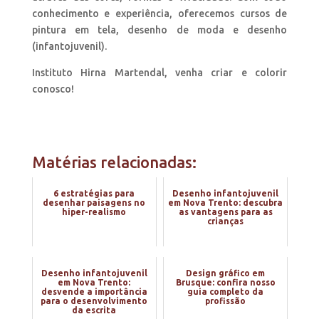
conhecimento e experiência, oferecemos cursos de
pintura em tela, desenho de moda e desenho
(infantojuvenil).
Instituto Hirna Martendal, venha criar e colorir
conosco!
Matérias relacionadas:
6 estratégias para
Desenho infantojuvenil
desenhar paisagens no
em Nova Trento: descubra
hiper-realismo
as vantagens para as
crianças
Desenho infantojuvenil
Design gráfico em
em Nova Trento:
Brusque: confira nosso
desvende a importância
guia completo da
para o desenvolvimento
profissão
da escrita