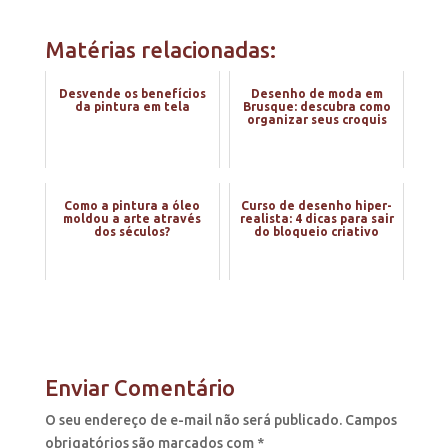
Matérias relacionadas:
Desvende os benefícios
Desenho de moda em
da pintura em tela
Brusque: descubra como
organizar seus croquis
Como a pintura a óleo
Curso de desenho hiper-
moldou a arte através
realista: 4 dicas para sair
dos séculos?
do bloqueio criativo
Enviar Comentário
O seu endereço de e-mail não será publicado.
Campos
obrigatórios são marcados com
*