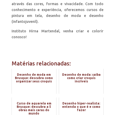
através das cores, formas e vivacidade. Com todo
conhecimento e experiência, oferecemos cursos de
pintura em tela, desenho de moda e desenho
(infantojuvenil).
Instituto Hirna Martendal, venha criar e colorir
conosco!
Matérias relacionadas:
Desenho de moda em
Desenho de moda: saiba
Brusque: descubra como
como criar croquis
organizar seus croquis
incríveis
Curso de aquarela em
Desenho hiper-realista:
Brusque: descubra a 5
entenda o que é e como
obras mais caras do
fazer
mundo