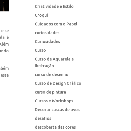
Criatividade e Estilo
Croqui
Cuidados com o Papel
 e se
curiosidades
ela é
Curiosidades
 Além
Curso
cando
Curso de Aquarela e
Ilustração
ambém
curso de desenho
dessa
Curso de Design Gráfico
curso de pintura
Cursos e Workshops
Decorar cascas de ovos
desafios
descoberta das cores