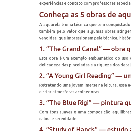
experiências e contato com professores especia
Conheça as 5 obras de aq
A aquarela é uma técnica que tem conquistado 
também pelo valor que algumas obras atingem e
vendidas, que impressionam pela técnica, histór
1. “The Grand Canal” — obra q
Esta obra é um exemplo emblemático do uso da
delicadeza das pinceladas e a riqueza dos deta
2. “A Young Girl Reading” — um
Retratando uma jovem imersa na leitura, essa 
e criar atmosferas acolhedoras.
3. “The Blue Rigi” — pintura q
Com tons suaves e uma composição equilibrad
calma e serenidade.
4. “Study of Hands” — estudo 