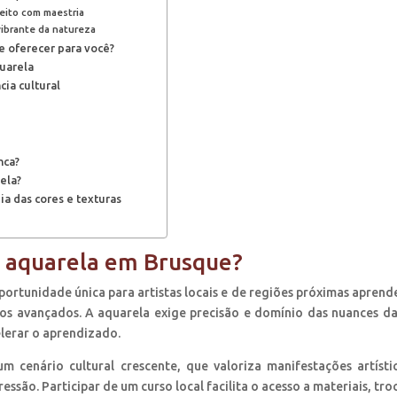
eito com maestria
ibrante da natureza
 oferecer para você?
uarela
cia cultural
nca?
ela?
a das cores e texturas
e aquarela em Brusque?
ortunidade única para artistas locais e de regiões próximas apren
ssos avançados. A aquarela exige precisão e domínio das nuances da
elerar o aprendizado.
 cenário cultural crescente, que valoriza manifestações artísti
são. Participar de um curso local facilita o acesso a materiais, tro