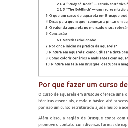
4. “Study of Hands” — estudo anatômico f
5. “The Goldfinch” — uma representação v
O que um curso de aquarela em Brusque pode
Dicas para quem quer começar a pintar em aq
O valor da aquarela no mercado e sua relevân
Conclusão
Matérias relacionadas:
Por onde iniciar na prática da aquarela?
Pintura em aquarela: como utilizar a tinta bra
Como colorir cenários e ambientes com aquar
Pintura em tela em Brusque: descubra a magi
Por que fazer um curso d
O curso de aquarela em Brusque oferece uma op
técnicas essenciais, desde o básico até proce
por isso um curso estruturado ajuda muito a ac
Além disso, a região de Brusque conta com um
promove o contato com diversas formas de expres