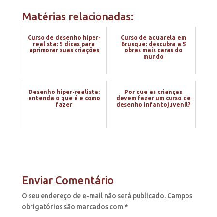
Matérias relacionadas:
Curso de desenho hiper-
Curso de aquarela em
realista: 5 dicas para
Brusque: descubra a 5
aprimorar suas criações
obras mais caras do
mundo
Desenho hiper-realista:
Por que as crianças
entenda o que é e como
devem fazer um curso de
fazer
desenho infantojuvenil?
Enviar Comentário
O seu endereço de e-mail não será publicado.
Campos
obrigatórios são marcados com
*