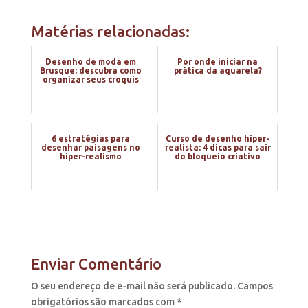
Matérias relacionadas:
Desenho de moda em
Por onde iniciar na
Brusque: descubra como
prática da aquarela?
organizar seus croquis
6 estratégias para
Curso de desenho hiper-
desenhar paisagens no
realista: 4 dicas para sair
hiper-realismo
do bloqueio criativo
Enviar Comentário
O seu endereço de e-mail não será publicado.
Campos
obrigatórios são marcados com
*