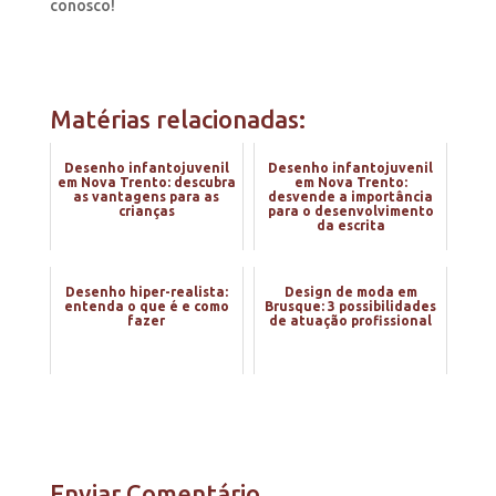
conosco!
Matérias relacionadas:
Desenho infantojuvenil
Desenho infantojuvenil
em Nova Trento: descubra
em Nova Trento:
as vantagens para as
desvende a importância
crianças
para o desenvolvimento
da escrita
Desenho hiper-realista:
Design de moda em
entenda o que é e como
Brusque: 3 possibilidades
fazer
de atuação profissional
Enviar Comentário