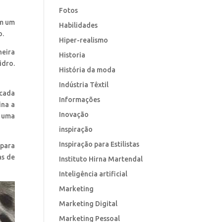
Fotos
Em um
Habilidades
o.
Hiper-realismo
neira
Historia
idro.
História da moda
Indústria Têxtil
 cada
Informações
ina a
Inovação
r uma
inspiração
Inspiração para Estilistas
 para
as de
Instituto Hirna Martendal
Inteligência artificial
Marketing
Marketing Digital
Marketing Pessoal