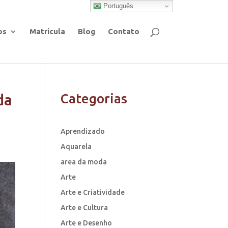
Português
os
Matrícula
Blog
Contato
da
Categorias
Aprendizado
Aquarela
area da moda
Arte
Arte e Criatividade
Arte e Cultura
Arte e Desenho