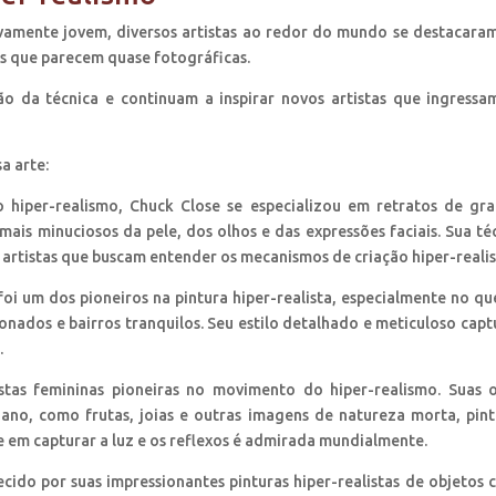
ivamente jovem, diversos artistas ao redor do mundo se destacara
es que parecem quase fotográficas.
ção da técnica e continuam a inspirar novos artistas que ingress
a arte:
hiper-realismo, Chuck Close se especializou em retratos de gr
mais minuciosos da pele, dos olhos e das expressões faciais. Sua té
artistas que buscam entender os mecanismos de criação hiper-realis
oi um dos pioneiros na pintura hiper-realista, especialmente no qu
onados e bairros tranquilos. Seu estilo detalhado e meticuloso capt
.
tas femininas pioneiras no movimento do hiper-realismo. Suas 
ano, como frutas, joias e outras imagens de natureza morta, pin
 em capturar a luz e os reflexos é admirada mundialmente.
hecido por suas impressionantes pinturas hiper-realistas de objetos