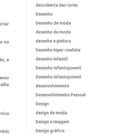
descoberta das cores
Desenho
Desenho de moda
criar
desenho de moda
desenho e pintura
to ou
Desenho hiper-realista
desenho infantil
ão, e
Desenho infantojuvenil
Desenho infantojuvenil
senso
talhe
desenvolvimento
Desenvolvimento Pessoal
Design
design de moda
cnica
Design e Imagem
Design gráfico
mites