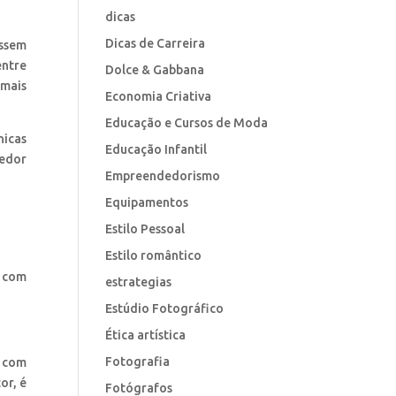
dicas
Dicas de Carreira
assem
entre
Dolce & Gabbana
 mais
Economia Criativa
Educação e Cursos de Moda
nicas
Educação Infantil
redor
Empreendedorismo
Equipamentos
Estilo Pessoal
Estilo romântico
o com
estrategias
Estúdio Fotográfico
Ética artística
Fotografia
e com
or, é
Fotógrafos