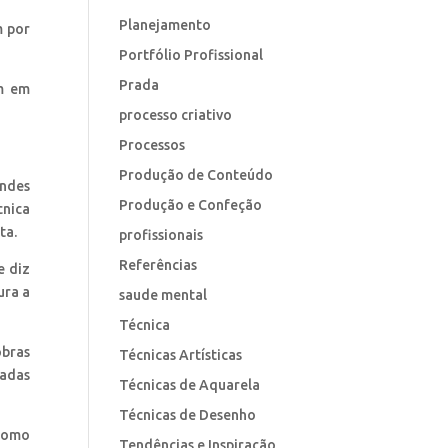
Planejamento
m por
Portfólio Profissional
Prada
am em
processo criativo
Processos
Produção de Conteúdo
andes
Produção e Confeção
cnica
ta.
profissionais
Referências
e diz
ura a
saude mental
Técnica
obras
Técnicas Artísticas
tadas
Técnicas de Aquarela
Técnicas de Desenho
 como
Tendências e Inspiração