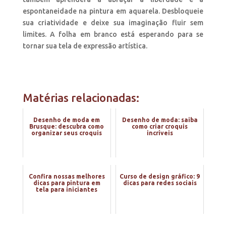
espontaneidade na pintura em aquarela. Desbloqueie
sua criatividade e deixe sua imaginação fluir sem
limites. A folha em branco está esperando para se
tornar sua tela de expressão artística.
Matérias relacionadas:
Desenho de moda em
Desenho de moda: saiba
Brusque: descubra como
como criar croquis
organizar seus croquis
incríveis
Confira nossas melhores
Curso de design gráfico: 9
dicas para pintura em
dicas para redes sociais
tela para iniciantes