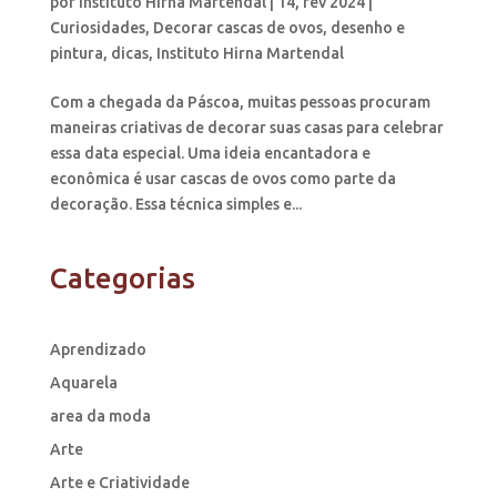
por
Instituto Hirna Martendal
|
14, fev 2024
|
Curiosidades
,
Decorar cascas de ovos
,
desenho e
pintura
,
dicas
,
Instituto Hirna Martendal
Com a chegada da Páscoa, muitas pessoas procuram
maneiras criativas de decorar suas casas para celebrar
essa data especial. Uma ideia encantadora e
econômica é usar cascas de ovos como parte da
decoração. Essa técnica simples e...
Categorias
Aprendizado
Aquarela
area da moda
Arte
Arte e Criatividade